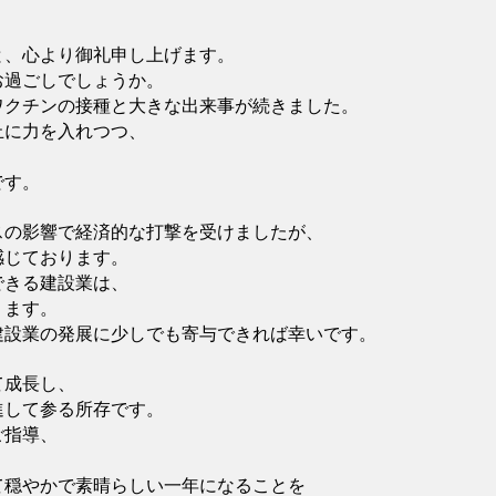
と、心より御礼申し上げます。
お過ごしでしょうか。
ワクチンの接種と大きな出来事が続きました。
止に力を入れつつ、
です。
スの影響で経済的な打撃を受けましたが、
感じております。
できる建設業は、
ります。
建設業の発展に少しでも寄与できれば幸いです。
て成長し、
進して参る所存です。
ご指導、
。
て穏やかで素晴らしい一年になることを