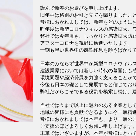
謹んで新春のお慶びを申し上げます。
旧年中は格別のお引き立てを賜りましたこ
皆様におかれましては、新年をどのように
昨年度は新型コロナウィルスの感染拡大、
弊社では今年度も、しっかりと感染拡大防
アフターコロナを視野に邁進いたします。
一刻も早い世界中の感染終息を願うばかり
日本のみならず世界中が新型コロナウィル
建設業界においては新しい時代の幕開けも
環境問題や経済発展を力強く支えることが
今後も日本の礎として発展すると信じてお
弊社だからこそできる役割を模索し続け、
当社では今まで以上に魅力のある企業とし
地域の皆様にも貢献できるように今一層精
皆様におかれましては本年も、より一層の
ご支援のほどよろしくお願い申し上げます
末筆ではございますが、本年が皆様にとっ