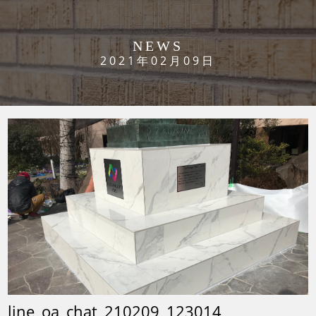
NEWS
2021年02月09日
line_oa_chat_210209_123014